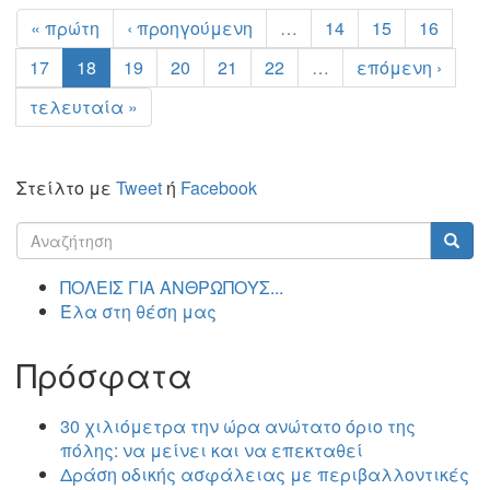
« πρώτη
‹ προηγούμενη
…
14
15
16
17
18
19
20
21
22
…
επόμενη ›
τελευταία »
Στείλτο με
Tweet
ή
Facebook
Φόρμα
αναζήτησης
Αναζήτηση
ΠΟΛΕΙΣ ΓΙΑ ΑΝΘΡΩΠΟΥΣ...
Έλα στη θέση μας
Πρόσφατα
30 χιλιόμετρα την ώρα ανώτατο όριο της
πόλης: να μείνει και να επεκταθεί
Δράση οδικής ασφάλειας με περιβαλλοντικές