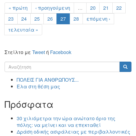
« πρώτη
‹ προηγούμενη
…
20
21
22
23
24
25
26
27
28
επόμενη ›
τελευταία »
Στείλτο με
Tweet
ή
Facebook
Φόρμα
αναζήτησης
Αναζήτηση
ΠΟΛΕΙΣ ΓΙΑ ΑΝΘΡΩΠΟΥΣ...
Έλα στη θέση μας
Πρόσφατα
30 χιλιόμετρα την ώρα ανώτατο όριο της
πόλης: να μείνει και να επεκταθεί
Δράση οδικής ασφάλειας με περιβαλλοντικές