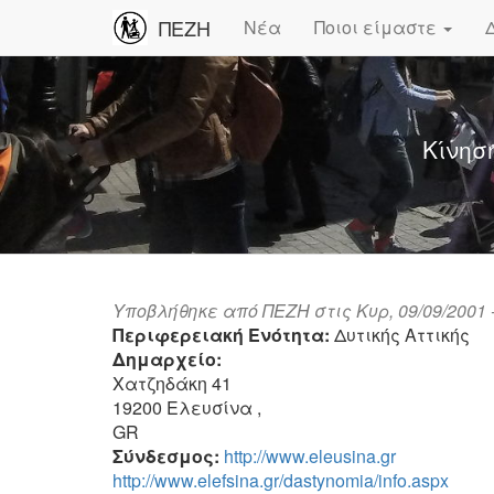
ΠΕΖΗ
Νέα
Ποιοι είμαστε
Κίνησ
Υποβλήθηκε από
ΠΕΖΗ
στις Κυρ, 09/09/2001 -
Περιφερειακή Ενότητα:
Δυτικής Αττικής
Δημαρχείο:
Χατζηδάκη 41
19200
Ελευσίνα
,
GR
Σύνδεσμος:
http://www.eleusina.gr
http://www.elefsina.gr/dastynomia/info.aspx