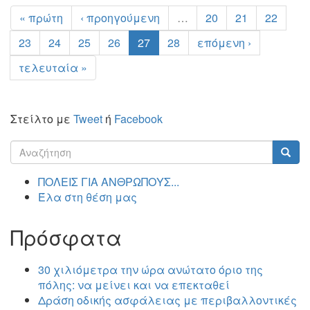
« πρώτη
‹ προηγούμενη
…
20
21
22
23
24
25
26
27
28
επόμενη ›
τελευταία »
Στείλτο με
Tweet
ή
Facebook
Φόρμα
αναζήτησης
Αναζήτηση
ΠΟΛΕΙΣ ΓΙΑ ΑΝΘΡΩΠΟΥΣ...
Έλα στη θέση μας
Πρόσφατα
30 χιλιόμετρα την ώρα ανώτατο όριο της
πόλης: να μείνει και να επεκταθεί
Δράση οδικής ασφάλειας με περιβαλλοντικές