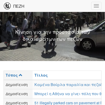
ΠΕΖΗ
Κίνηση για την προστασία των
δικαιωμάτων των πεζών
Τύπος
Τίτλος
Δημοσίευση
Καμένα Βούρλα παραλία και πεζοδρ
Δημοσίευση
Μπορεί η Αθήνα να γίνει πόλη που θα
Δημοσίευση
51 illegally parked cars on pavement at P