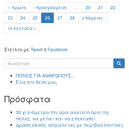
« πρώτη
‹ προηγούμενη
…
20
21
22
23
24
25
26
27
28
επόμενη ›
τελευταία »
Στείλτο με
Tweet
ή
Facebook
Φόρμα
αναζήτησης
Αναζήτηση
ΠΟΛΕΙΣ ΓΙΑ ΑΝΘΡΩΠΟΥΣ...
Έλα στη θέση μας
Πρόσφατα
30 χιλιόμετρα την ώρα ανώτατο όριο της
πόλης: να μείνει και να επεκταθεί
Δράση οδικής ασφάλειας με περιβαλλοντικές