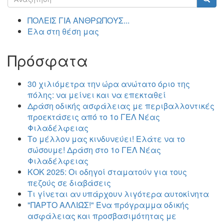
αναζήτησης
Αναζήτηση
ΠΟΛΕΙΣ ΓΙΑ ΑΝΘΡΩΠΟΥΣ...
Έλα στη θέση μας
Πρόσφατα
30 χιλιόμετρα την ώρα ανώτατο όριο της
πόλης: να μείνει και να επεκταθεί
Δράση οδικής ασφάλειας με περιβαλλοντικές
προεκτάσεις από το 1ο ΓΕΛ Νέας
Φιλαδέλφειας
Το μέλλον μας κινδυνεύει! Ελάτε να το
σώσουμε! Δράση στο 1ο ΓΕΛ Νέας
Φιλαδέλφειας
ΚΟΚ 2025: Οι οδηγοί σταματούν για τους
πεζούς σε διαβάσεις
Τι γίνεται αν υπάρχουν λιγότερα αυτοκίνητα
"ΠΑΡΤΟ ΑΛΛΙΏΣ!" Ένα πρόγραμμα οδικής
ασφάλειας και προσβασιμότητας με