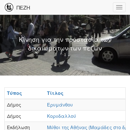
ΠΕΖΗ
Κίνηση για την προστασία των
δικαιωμάτων των πεζών
Τύπος
Τίτλος
Δήμος
Ερυμάνθου
Δήμος
Κορυδαλλού
Εκδήλωση
Μύθοι της Αθήνας (Μαμάδες στο δρό