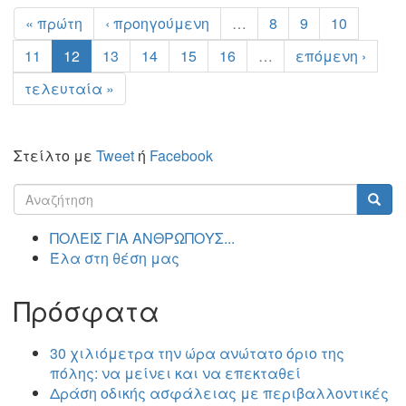
« πρώτη
‹ προηγούμενη
…
8
9
10
11
12
13
14
15
16
…
επόμενη ›
τελευταία »
Στείλτο με
Tweet
ή
Facebook
Φόρμα
αναζήτησης
Αναζήτηση
ΠΟΛΕΙΣ ΓΙΑ ΑΝΘΡΩΠΟΥΣ...
Έλα στη θέση μας
Πρόσφατα
30 χιλιόμετρα την ώρα ανώτατο όριο της
πόλης: να μείνει και να επεκταθεί
Δράση οδικής ασφάλειας με περιβαλλοντικές