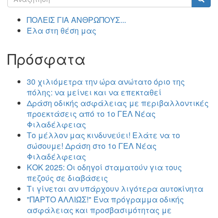
αναζήτησης
Αναζήτηση
ΠΟΛΕΙΣ ΓΙΑ ΑΝΘΡΩΠΟΥΣ...
Έλα στη θέση μας
Πρόσφατα
30 χιλιόμετρα την ώρα ανώτατο όριο της
πόλης: να μείνει και να επεκταθεί
Δράση οδικής ασφάλειας με περιβαλλοντικές
προεκτάσεις από το 1ο ΓΕΛ Νέας
Φιλαδέλφειας
Το μέλλον μας κινδυνεύει! Ελάτε να το
σώσουμε! Δράση στο 1ο ΓΕΛ Νέας
Φιλαδέλφειας
ΚΟΚ 2025: Οι οδηγοί σταματούν για τους
πεζούς σε διαβάσεις
Τι γίνεται αν υπάρχουν λιγότερα αυτοκίνητα
"ΠΑΡΤΟ ΑΛΛΙΏΣ!" Ένα πρόγραμμα οδικής
ασφάλειας και προσβασιμότητας με