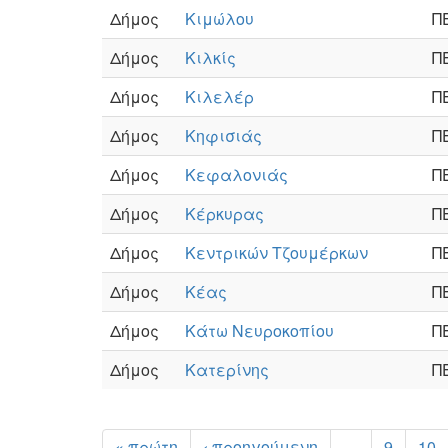
Δήμος
Κιμώλου
Π
Δήμος
Κιλκίς
Π
Δήμος
Κιλελέρ
Π
Δήμος
Κηφισιάς
Π
Δήμος
Κεφαλονιάς
Π
Δήμος
Κέρκυρας
Π
Δήμος
Κεντρικών Τζουμέρκων
Π
Δήμος
Κέας
Π
Δήμος
Κάτω Νευροκοπίου
Π
Δήμος
Κατερίνης
Π
« πρώτη
‹ προηγούμενη
…
9
10