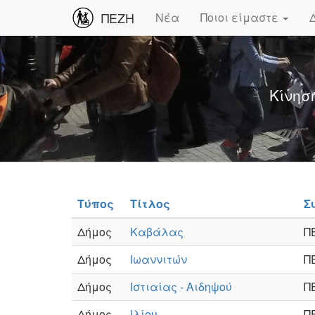
ΠΕΖΗ
Νέα
Ποιοι είμαστε
Κίνησ
Τύπος
Τίτλος
Σ
Δήμος
Καβάλας
Π
Δήμος
Ιωαννιτών
Π
Δήμος
Ιστιαίας - Αιδηψού
Π
Δήμος
Ιλίου
Π