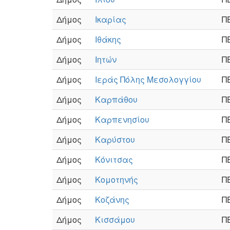
Δήμος
Ικαρίας
Π
Δήμος
Ιθάκης
Π
Δήμος
Ιητών
Π
Δήμος
Ιεράς Πόλης Μεσολογγίου
Π
Δήμος
Καρπάθου
Π
Δήμος
Καρπενησίου
Π
Δήμος
Καρύστου
Π
Δήμος
Κόνιτσας
Π
Δήμος
Κομοτηνής
Π
Δήμος
Κοζάνης
Π
Δήμος
Κισσάμου
Π