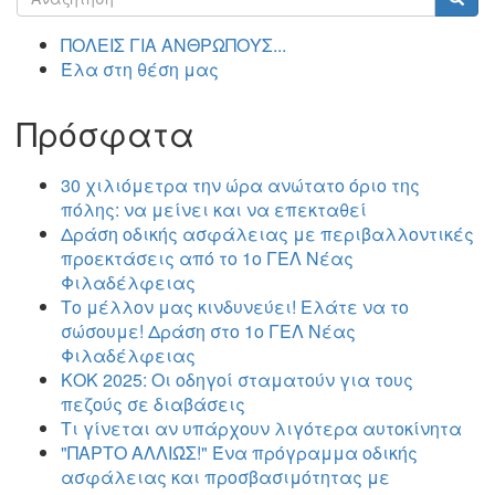
αναζήτησης
Αναζήτηση
ΠΟΛΕΙΣ ΓΙΑ ΑΝΘΡΩΠΟΥΣ...
Έλα στη θέση μας
Πρόσφατα
30 χιλιόμετρα την ώρα ανώτατο όριο της
πόλης: να μείνει και να επεκταθεί
Δράση οδικής ασφάλειας με περιβαλλοντικές
προεκτάσεις από το 1ο ΓΕΛ Νέας
Φιλαδέλφειας
Το μέλλον μας κινδυνεύει! Ελάτε να το
σώσουμε! Δράση στο 1ο ΓΕΛ Νέας
Φιλαδέλφειας
ΚΟΚ 2025: Οι οδηγοί σταματούν για τους
πεζούς σε διαβάσεις
Τι γίνεται αν υπάρχουν λιγότερα αυτοκίνητα
"ΠΑΡΤΟ ΑΛΛΙΏΣ!" Ένα πρόγραμμα οδικής
ασφάλειας και προσβασιμότητας με