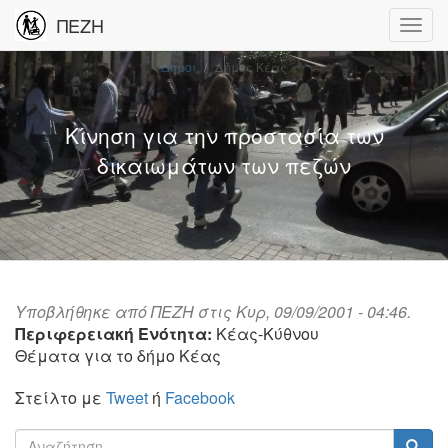
ΠΕΖΗ
Δήμοι
Δήμος Κέας
Κίνηση για την προστασία των
δικαιωμάτων των πεζών
Υποβλήθηκε από
ΠΕΖΗ
στις Κυρ, 09/09/2001 - 04:46.
Περιφερειακή Ενότητα:
Κέας-Κύθνου
Θέματα για το δήμο Κέας
Στείλτο με
Tweet
ή
Facebook
Φόρμα