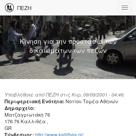
ΠΕΖΗ
Δήμοι
Δήμος Καλλιθέας
Κίνηση για την προστασία των
δικαιωμάτων των πεζών
Υποβλήθηκε από
ΠΕΖΗ
στις Κυρ, 09/09/2001 - 04:46.
Περιφερειακή Ενότητα:
Νοτίου Τομέα Αθηνών
Δημαρχείο:
Ματζαγριωτάκη 76
176 76
Καλλιθέα
,
GR
Σύνδεσμος:
http://www.kallithea.gr/