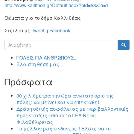
http://www.kallithea.gr/Default.aspx?pid=53&la=1
Θέματα για το δήμο Καλλιθέας
Στείλτο με
Tweet
ή
Facebook
Φόρμα
αναζήτησης
Αναζήτηση
ΠΟΛΕΙΣ ΓΙΑ ΑΝΘΡΩΠΟΥΣ...
Έλα στη θέση μας
Πρόσφατα
30 χιλιόμετρα την ώρα ανώτατο όριο της
πόλης: να μείνει και να επεκταθεί
Δράση οδικής ασφάλειας με περιβαλλοντικές
προεκτάσεις από το 1ο ΓΕΛ Νέας
Φιλαδέλφειας
Το μέλλον μας κινδυνεύει! Ελάτε να το