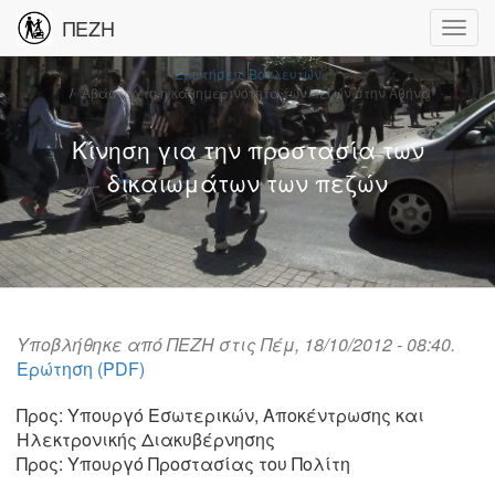
ΠΕΖΗ
Ερωτήσεις Βουλευτών
Αβάσταχτη η καθημερινότητα των πεζών στην Αθήνα
Κίνηση για την προστασία των
δικαιωμάτων των πεζών
Υποβλήθηκε από
ΠΕΖΗ
στις Πέμ, 18/10/2012 - 08:40.
Ερώτηση (PDF)
Προς: Υπουργό Εσωτερικών, Αποκέντρωσης και
Ηλεκτρονικής Διακυβέρνησης
Προς: Υπουργό Προστασίας του Πολίτη