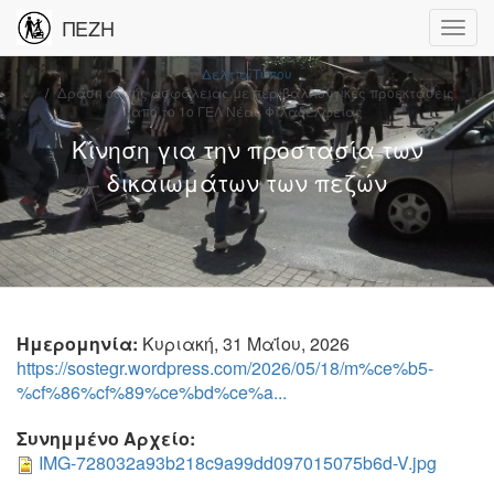
ΠΕΖΗ
Δελτία Τύπου
Δράση οδικής ασφάλειας με περιβαλλοντικές προεκτάσεις
από το 1ο ΓΕΛ Νέας Φιλαδέλφειας
Κίνηση για την προστασία των
δικαιωμάτων των πεζών
Ημερομηνία:
Κυριακή, 31 Μαΐου, 2026
https://sostegr.wordpress.com/2026/05/18/m%ce%b5-
%cf%86%cf%89%ce%bd%ce%a...
Συνημμένο Αρχείο:
IMG-728032a93b218c9a99dd097015075b6d-V.jpg