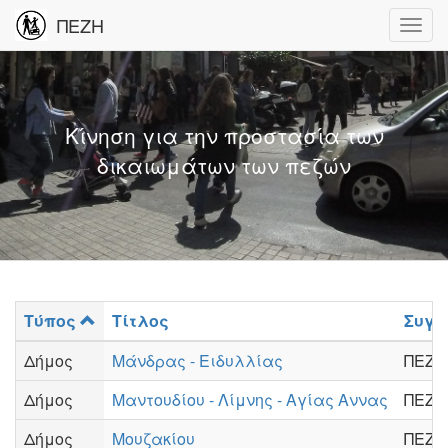
ΠΕΖΗ
Κίνηση για την προστασία των
δικαιωμάτων των πεζών
Τύπος
Τίτλος
Συγγ
Δήμος
Μάνδρας - Ειδυλλίας
ΠΕΖΗ
Δήμος
Μαντουδίου - Λίμνης - Αγίας Αννας
ΠΕΖΗ
Δήμος
Μουζακίου
ΠΕΖΗ