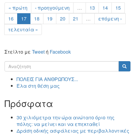
« πρώτη
‹ προηγούμενη
…
13
14
15
16
17
18
19
20
21
…
επόμενη ›
τελευταία »
Στείλτο με
Tweet
ή
Facebook
Φόρμα
αναζήτησης
Αναζήτηση
ΠΟΛΕΙΣ ΓΙΑ ΑΝΘΡΩΠΟΥΣ...
Έλα στη θέση μας
Πρόσφατα
30 χιλιόμετρα την ώρα ανώτατο όριο της
πόλης: να μείνει και να επεκταθεί
Δράση οδικής ασφάλειας με περιβαλλοντικές