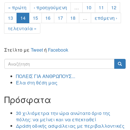
« πρώτη
‹ προηγούμενη
…
10
11
12
13
14
15
16
17
18
…
επόμενη ›
τελευταία »
Στείλτο με
Tweet
ή
Facebook
Φόρμα
αναζήτησης
Αναζήτηση
ΠΟΛΕΙΣ ΓΙΑ ΑΝΘΡΩΠΟΥΣ...
Έλα στη θέση μας
Πρόσφατα
30 χιλιόμετρα την ώρα ανώτατο όριο της
πόλης: να μείνει και να επεκταθεί
Δράση οδικής ασφάλειας με περιβαλλοντικές