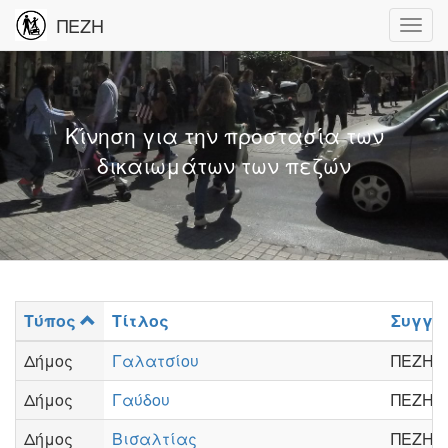
ΠΕΖΗ
Κίνηση για την προστασία των
δικαιωμάτων των πεζών
Τύπος
Τίτλος
Συγγρ
Δήμος
Γαλατσίου
ΠΕΖΗ
Δήμος
Γαύδου
ΠΕΖΗ
Δήμος
Βισαλτίας
ΠΕΖΗ