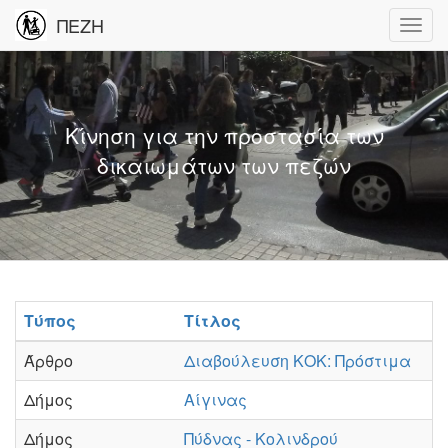
ΠΕΖΗ
Κίνηση για την προστασία των
δικαιωμάτων των πεζών
Τύπος
Τίτλος
Άρθρο
Διαβούλευση ΚΟΚ: Πρόστιμα
Δήμος
Αίγινας
Δήμος
Πύδνας - Κολινδρού