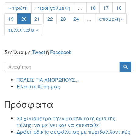
« πρώτη
‹ προηγούμενη
…
16
17
18
19
20
21
22
23
24
…
επόμενη ›
τελευταία »
Στείλτο με
Tweet
ή
Facebook
Φόρμα
αναζήτησης
Αναζήτηση
ΠΟΛΕΙΣ ΓΙΑ ΑΝΘΡΩΠΟΥΣ...
Έλα στη θέση μας
Πρόσφατα
30 χιλιόμετρα την ώρα ανώτατο όριο της
πόλης: να μείνει και να επεκταθεί
Δράση οδικής ασφάλειας με περιβαλλοντικές