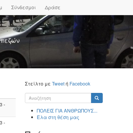
μ
Σύνδεσμοι
Δράσε
 πεζών
Στείλτο με
Tweet
ή
Facebook
Φόρμα
3 -
αναζήτησης
Αναζήτηση
ΠΟΛΕΙΣ ΓΙΑ ΑΝΘΡΩΠΟΥΣ...
Έλα στη θέση μας
3 -