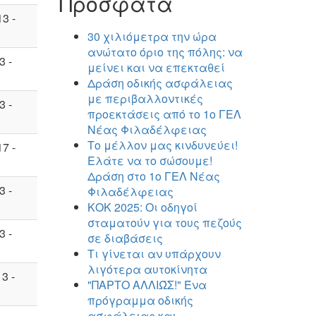
Πρόσφατα
3 -
30 χιλιόμετρα την ώρα
ανώτατο όριο της πόλης: να
3 -
μείνει και να επεκταθεί
Δράση οδικής ασφάλειας
με περιβαλλοντικές
3 -
προεκτάσεις από το 1ο ΓΕΛ
Νέας Φιλαδέλφειας
Το μέλλον μας κινδυνεύει!
7 -
Ελάτε να το σώσουμε!
Δράση στο 1ο ΓΕΛ Νέας
3 -
Φιλαδέλφειας
ΚΟΚ 2025: Οι οδηγοί
σταματούν για τους πεζούς
3 -
σε διαβάσεις
Τι γίνεται αν υπάρχουν
λιγότερα αυτοκίνητα
3 -
"ΠΑΡΤΟ ΑΛΛΙΏΣ!" Ένα
πρόγραμμα οδικής
ασφάλειας και