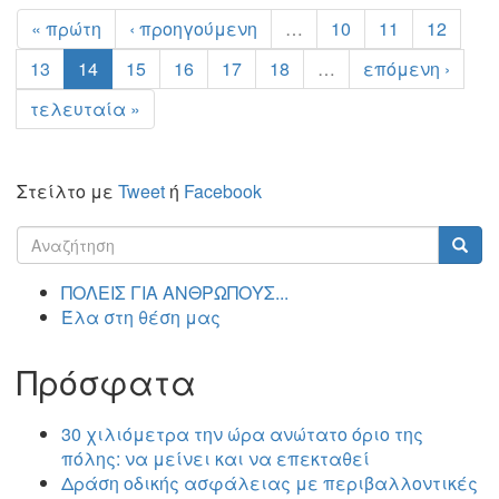
« πρώτη
‹ προηγούμενη
…
10
11
12
13
14
15
16
17
18
…
επόμενη ›
τελευταία »
Στείλτο με
Tweet
ή
Facebook
Φόρμα
αναζήτησης
Αναζήτηση
ΠΟΛΕΙΣ ΓΙΑ ΑΝΘΡΩΠΟΥΣ...
Έλα στη θέση μας
Πρόσφατα
30 χιλιόμετρα την ώρα ανώτατο όριο της
πόλης: να μείνει και να επεκταθεί
Δράση οδικής ασφάλειας με περιβαλλοντικές