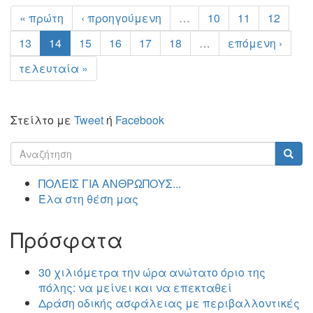
« πρώτη
‹ προηγούμενη
…
10
11
12
13
14
15
16
17
18
…
επόμενη ›
τελευταία »
Στείλτο με
Tweet
ή
Facebook
Φόρμα
αναζήτησης
Αναζήτηση
ΠΟΛΕΙΣ ΓΙΑ ΑΝΘΡΩΠΟΥΣ...
Έλα στη θέση μας
Πρόσφατα
30 χιλιόμετρα την ώρα ανώτατο όριο της
πόλης: να μείνει και να επεκταθεί
Δράση οδικής ασφάλειας με περιβαλλοντικές