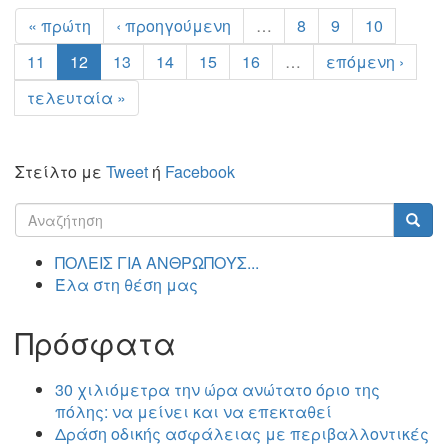
« πρώτη
‹ προηγούμενη
…
8
9
10
11
12
13
14
15
16
…
επόμενη ›
τελευταία »
Στείλτο με
Tweet
ή
Facebook
Φόρμα
αναζήτησης
Αναζήτηση
ΠΟΛΕΙΣ ΓΙΑ ΑΝΘΡΩΠΟΥΣ...
Έλα στη θέση μας
Πρόσφατα
30 χιλιόμετρα την ώρα ανώτατο όριο της
πόλης: να μείνει και να επεκταθεί
Δράση οδικής ασφάλειας με περιβαλλοντικές