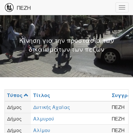
ΠΕΖΗ
Κίνηση για την προστασία των
δικαιωμάτων των πεζών
Τύπος
Τίτλος
Συγγρα
Δήμος
Δυτικής Αχαϊας
ΠΕΖΗ
Δήμος
Αλμυρού
ΠΕΖΗ
Δήμος
Αλίμου
ΠΕΖΗ