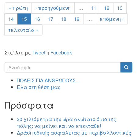
« πρώτη
‹ προηγούμενη
…
11
12
13
14
15
16
17
18
19
…
επόμενη ›
τελευταία »
Στείλτο με
Tweet
ή
Facebook
Φόρμα
αναζήτησης
Αναζήτηση
ΠΟΛΕΙΣ ΓΙΑ ΑΝΘΡΩΠΟΥΣ...
Έλα στη θέση μας
Πρόσφατα
30 χιλιόμετρα την ώρα ανώτατο όριο της
πόλης: να μείνει και να επεκταθεί
Δράση οδικής ασφάλειας με περιβαλλοντικές