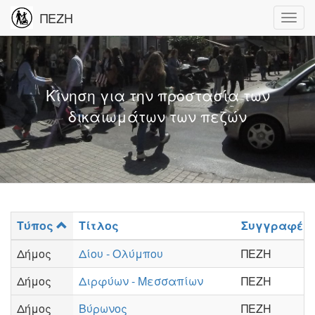
ΠΕΖΗ
Κίνηση για την προστασία των
δικαιωμάτων των πεζών
Τύπος
Τίτλος
Συγγραφέα
Δήμος
Δίου - Ολύμπου
ΠΕΖΗ
Δήμος
Διρφύων - Μεσσαπίων
ΠΕΖΗ
Δήμος
Βύρωνος
ΠΕΖΗ