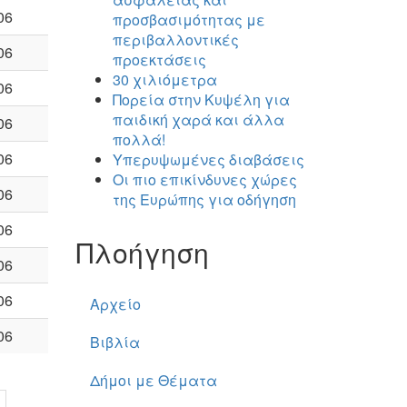
06
προσβασιμότητας με
περιβαλλοντικές
06
προεκτάσεις
30 χιλιόμετρα
06
Πορεία στην Κυψέλη για
παιδική χαρά και άλλα
06
πολλά!
06
Υπερυψωμένες διαβάσεις
Οι πιο επικίνδυνες χώρες
06
της Ευρώπης για οδήγηση
06
Πλοήγηση
06
06
Αρχείο
06
Βιβλία
Δήμοι με Θέματα