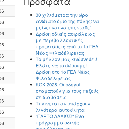
Πρόσφατα
06
30 χιλιόμετρα την ώρα
ανώτατο όριο της πόλης: να
06
μείνει και να επεκταθεί
06
Δράση οδικής ασφάλειας
με περιβαλλοντικές
06
προεκτάσεις από το 1ο ΓΕΛ
Νέας Φιλαδέλφειας
06
Το μέλλον μας κινδυνεύει!
Ελάτε να το σώσουμε!
06
Δράση στο 1ο ΓΕΛ Νέας
06
Φιλαδέλφειας
ΚΟΚ 2025: Οι οδηγοί
06
σταματούν για τους πεζούς
σε διαβάσεις
06
Τι γίνεται αν υπάρχουν
λιγότερα αυτοκίνητα
06
"ΠΑΡΤΟ ΑΛΛΙΏΣ!" Ένα
πρόγραμμα οδικής
06
ασφάλειας και