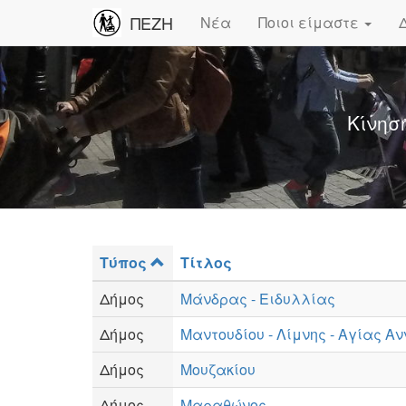
ΠΕΖΗ
Νέα
Ποιοι είμαστε
Κίνησ
Τύπος
Τίτλος
Δήμος
Μάνδρας - Ειδυλλίας
Δήμος
Μαντουδίου - Λίμνης - Αγίας Α
Δήμος
Μουζακίου
Δήμος
Μαραθώνος