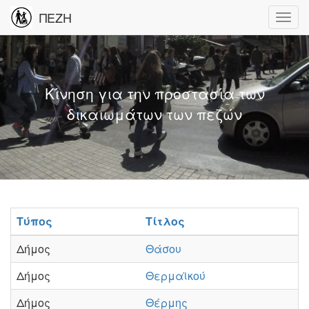
ΠΕΖΗ
Κίνηση για την προστασία των
δικαιωμάτων των πεζών
Τύπος
Τίτλος
Δήμος
Θάσου
Δήμος
Θερμαϊκού
Δήμος
Θέρμης