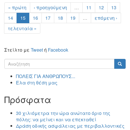
« πρώτη
‹ προηγούμενη
…
11
12
13
14
15
16
17
18
19
…
επόμενη ›
τελευταία »
Στείλτο με
Tweet
ή
Facebook
Φόρμα
αναζήτησης
Αναζήτηση
ΠΟΛΕΙΣ ΓΙΑ ΑΝΘΡΩΠΟΥΣ...
Έλα στη θέση μας
Πρόσφατα
30 χιλιόμετρα την ώρα ανώτατο όριο της
πόλης: να μείνει και να επεκταθεί
Δράση οδικής ασφάλειας με περιβαλλοντικές