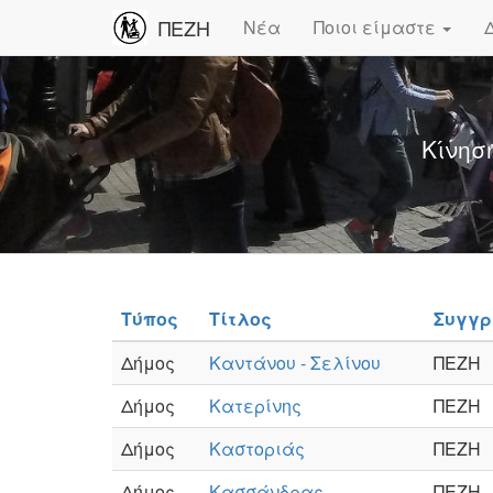
ΠΕΖΗ
Νέα
Ποιοι είμαστε
Κίνησ
Τύπος
Τίτλος
Συγγ
Δήμος
Καντάνου - Σελίνου
ΠΕΖΗ
Δήμος
Κατερίνης
ΠΕΖΗ
Δήμος
Καστοριάς
ΠΕΖΗ
Δήμος
Κασσάνδρας
ΠΕΖΗ