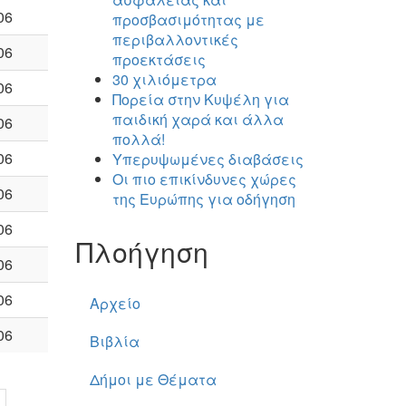
06
προσβασιμότητας με
περιβαλλοντικές
06
προεκτάσεις
30 χιλιόμετρα
06
Πορεία στην Κυψέλη για
παιδική χαρά και άλλα
06
πολλά!
06
Υπερυψωμένες διαβάσεις
Οι πιο επικίνδυνες χώρες
06
της Ευρώπης για οδήγηση
06
Πλοήγηση
06
06
Αρχείο
06
Βιβλία
Δήμοι με Θέματα