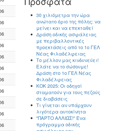
Πρόσφατα
06
30 χιλιόμετρα την ώρα
ανώτατο όριο της πόλης: να
06
μείνει και να επεκταθεί
06
Δράση οδικής ασφάλειας
με περιβαλλοντικές
06
προεκτάσεις από το 1ο ΓΕΛ
Νέας Φιλαδέλφειας
06
Το μέλλον μας κινδυνεύει!
Ελάτε να το σώσουμε!
06
Δράση στο 1ο ΓΕΛ Νέας
06
Φιλαδέλφειας
ΚΟΚ 2025: Οι οδηγοί
06
σταματούν για τους πεζούς
σε διαβάσεις
06
Τι γίνεται αν υπάρχουν
λιγότερα αυτοκίνητα
06
"ΠΑΡΤΟ ΑΛΛΙΏΣ!" Ένα
πρόγραμμα οδικής
06
ασφάλειας και