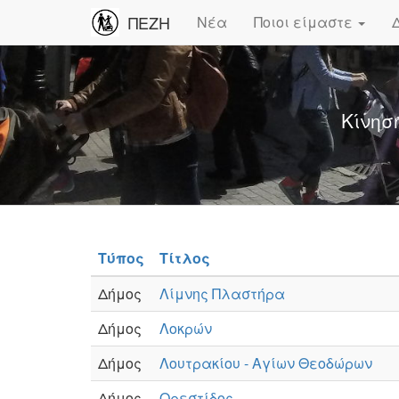
ΠΕΖΗ
Νέα
Ποιοι είμαστε
Κίνησ
Τύπος
Τίτλος
Δήμος
Λίμνης Πλαστήρα
Δήμος
Λοκρών
Δήμος
Λουτρακίου - Αγίων Θεοδώρων
Δήμος
Ορεστίδος