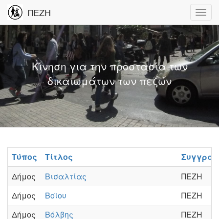
ΠΕΖΗ
Κίνηση για την προστασία των
δικαιωμάτων των πεζών
Τύπος
Τίτλος
Συγγραφ
Δήμος
Βισαλτίας
ΠΕΖΗ
Δήμος
Βοϊου
ΠΕΖΗ
Δήμος
Βόλβης
ΠΕΖΗ