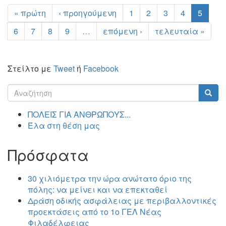
« πρώτη
‹ προηγούμενη
1
2
3
4
5
6
7
8
9
…
επόμενη ›
τελευταία »
Στείλτο με
Tweet
ή
Facebook
Φόρμα
αναζήτησης
Αναζήτηση
ΠΟΛΕΙΣ ΓΙΑ ΑΝΘΡΩΠΟΥΣ...
Έλα στη θέση μας
Πρόσφατα
30 χιλιόμετρα την ώρα ανώτατο όριο της
πόλης: να μείνει και να επεκταθεί
Δράση οδικής ασφάλειας με περιβαλλοντικές
προεκτάσεις από το 1ο ΓΕΛ Νέας
Φιλαδέλφειας