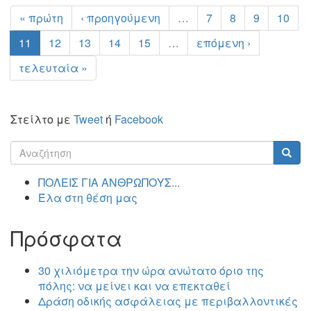
« πρώτη
‹ προηγούμενη
…
7
8
9
10
11
12
13
14
15
…
επόμενη ›
τελευταία »
Στείλτο με
Tweet
ή
Facebook
Φόρμα
αναζήτησης
Αναζήτηση
ΠΟΛΕΙΣ ΓΙΑ ΑΝΘΡΩΠΟΥΣ...
Έλα στη θέση μας
Πρόσφατα
30 χιλιόμετρα την ώρα ανώτατο όριο της
πόλης: να μείνει και να επεκταθεί
Δράση οδικής ασφάλειας με περιβαλλοντικές