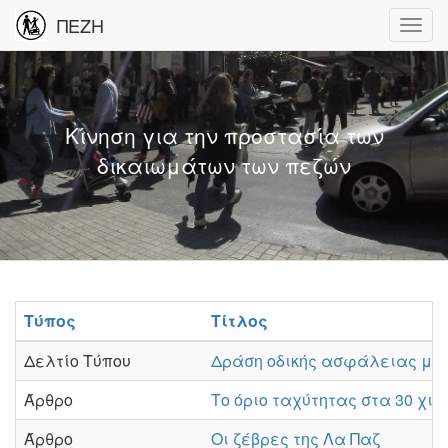
ΠΕΖΗ
Κίνηση για την προστασία των
δικαιωμάτων των πεζών
Τύπος
Τίτλος
Δελτίο Τύπου
Δράση οδικής ασφάλειας με 
Άρθρο
Το όριο ταχύτητας στα 30 χι
Άρθρο
Οι ζέβρες της Λα Παζ