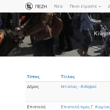
ΠΕΖΗ
Νέα
Ποιοι είμαστε
Κίνησ
Τύπος
Τίτλος
Δήμος
Ιστιαίας - Αιδηψού
Επιστολή
Επιστολή προς Γ. Καμίνη