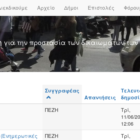
Διεκδικούμε
Αρχείο
Δήμοι
Επιστολές
Φόρου
η για την προστασία των δικαιωμάτων των
Συγγραφέας
Τελευτ
Απαντήσεις
δημοσί
ΠΕΖΗ
Τρί,
11/06/20
12:06
 (Ενημερωτικές
ΠΕΖΗ
Τρί,