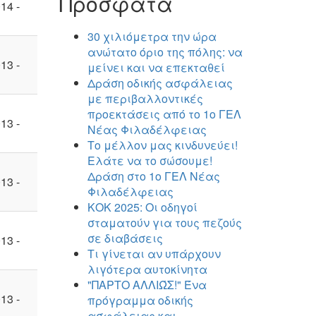
Πρόσφατα
14 -
30 χιλιόμετρα την ώρα
ανώτατο όριο της πόλης: να
13 -
μείνει και να επεκταθεί
Δράση οδικής ασφάλειας
με περιβαλλοντικές
προεκτάσεις από το 1ο ΓΕΛ
13 -
Νέας Φιλαδέλφειας
Το μέλλον μας κινδυνεύει!
Ελάτε να το σώσουμε!
Δράση στο 1ο ΓΕΛ Νέας
13 -
Φιλαδέλφειας
ΚΟΚ 2025: Οι οδηγοί
σταματούν για τους πεζούς
σε διαβάσεις
13 -
Τι γίνεται αν υπάρχουν
λιγότερα αυτοκίνητα
"ΠΑΡΤΟ ΑΛΛΙΏΣ!" Ένα
13 -
πρόγραμμα οδικής
ασφάλειας και