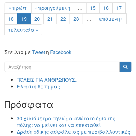
« πρώτη
‹ προηγούμενη
…
15
16
17
18
19
20
21
22
23
…
επόμενη ›
τελευταία »
Στείλτο με
Tweet
ή
Facebook
Φόρμα
αναζήτησης
Αναζήτηση
ΠΟΛΕΙΣ ΓΙΑ ΑΝΘΡΩΠΟΥΣ...
Έλα στη θέση μας
Πρόσφατα
30 χιλιόμετρα την ώρα ανώτατο όριο της
πόλης: να μείνει και να επεκταθεί
Δράση οδικής ασφάλειας με περιβαλλοντικές