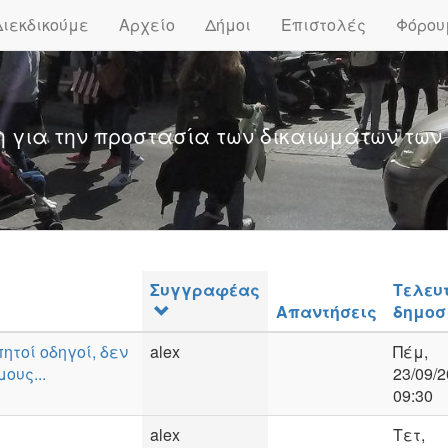
Διεκδικούμε
Αρχείο
Δήμοι
Επιστολές
Φόρου
η για την προστασία των δικαιωμάτων των
Συγγραφέας
Τελευ
Απαντήσεις
δημοσ
ητοί οδηγοί, δεν
alex
Πέμ,
ους...
23/09/2
09:30
alex
Τετ,