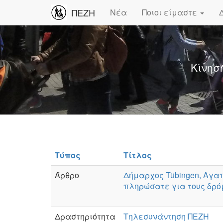
ΠΕΖΗ
Νέα
Ποιοι είμαστε
Κίνησ
Τύπος
Τίτλος
Άρθρο
Δήμαρχος Tübingen, Αγαπ
πληρώσατε για τους δρόμ
Δραστηριότητα
Τηλεσυνάντηση ΠΕΖΗ