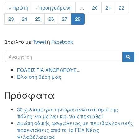
« πρώτη
‹ προηγούμενη
…
20
21
22
23
24
25
26
27
28
Στείλτο με
Tweet
ή
Facebook
Φόρμα
αναζήτησης
Αναζήτηση
ΠΟΛΕΙΣ ΓΙΑ ΑΝΘΡΩΠΟΥΣ...
Έλα στη θέση μας
Πρόσφατα
30 χιλιόμετρα την ώρα ανώτατο όριο της
πόλης: να μείνει και να επεκταθεί
Δράση οδικής ασφάλειας με περιβαλλοντικές
προεκτάσεις από το 1ο ΓΕΛ Νέας
Φιλαδέλφειας