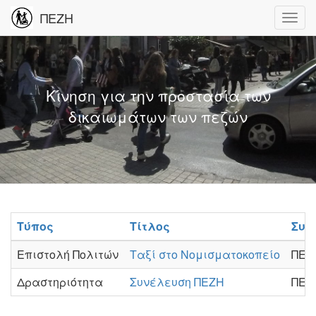
ΠΕΖΗ
Κίνηση για την προστασία των
δικαιωμάτων των πεζών
Τύπος
Τίτλος
Συγ
Επιστολή Πολιτών
Ταξί στο Νομισματοκοπείο
ΠΕΖ
Δραστηριότητα
Συνέλευση ΠΕΖΗ
ΠΕΖ