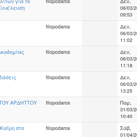
λιτών για το
filopodaros
Δευ,
 Συνέλευση
06/03/2
09:53
filopodaros
Δευ,
06/03/2
11:02
 Ακαδημίας
filopodaros
Δευ,
06/03/2
11:18
αβάσεις
filopodaros
Δευ,
06/03/2
13:25
 ΤΟΥ ΑΡΔΗΤΤΟΥ
filopodaros
Παρ,
31/03/2
10:40
 Καΐρη στο
filopodaros
Σάβ,
01/04/2