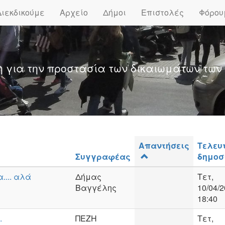
Διεκδικούμε
Αρχείο
Δήμοι
Επιστολές
Φόρου
η για την προστασία των δικαιωμάτων των
Απαντήσεις
Τελευ
Συγγραφέας
δημοσ
.... αλά
Δήμας
Τετ,
Βαγγέλης
10/04/2
18:40
.
ΠΕΖΗ
Τετ,