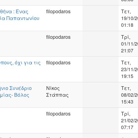
Αθήνα : Ένας
filopodaros
Τετ,
ρία Παπαντωνίου
19/10/2
01:18
filopodaros
Τρί,
01/11/2
21:07
ους, όχι για τις
filopodaros
Τετ,
23/11/2
19:15
νιο Συνέδριο
Νίκος
Τετ,
μίας- Βόλος
Στάππας
08/02/2
15:43
filopodaros
Τρί,
21/02/2
07:17