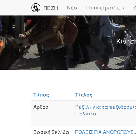
ΠΕΖΗ
Νέα
Ποιοι είμαστε
Κίνησ
Τύπος
Τίτλος
Άρθρο
Ρεζίλι για τα πεζοδρόμια
Γαλλικά
Βασική Σελίδα
ΠΟΛΕΙΣ ΓΙΑ ΑΝΘΡΩΠΟΥΣ..