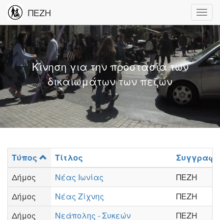
ΠΕΖΗ
Κίνηση για την προστασία των
δικαιωμάτων των πεζών
Τύπος
Τίτλος
Συγγραφέ
Δήμος
Νέας Ιωνίας
ΠΕΖΗ
Δήμος
Νέας Ζίχνης
ΠΕΖΗ
Δήμος
Νεάπολης - Συκεών
ΠΕΖΗ