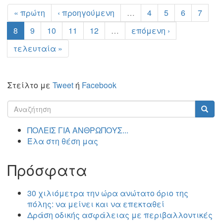
« πρώτη
‹ προηγούμενη
…
4
5
6
7
8
9
10
11
12
…
επόμενη ›
τελευταία »
Στείλτο με
Tweet
ή
Facebook
Φόρμα
αναζήτησης
Αναζήτηση
ΠΟΛΕΙΣ ΓΙΑ ΑΝΘΡΩΠΟΥΣ...
Έλα στη θέση μας
Πρόσφατα
30 χιλιόμετρα την ώρα ανώτατο όριο της
πόλης: να μείνει και να επεκταθεί
Δράση οδικής ασφάλειας με περιβαλλοντικές