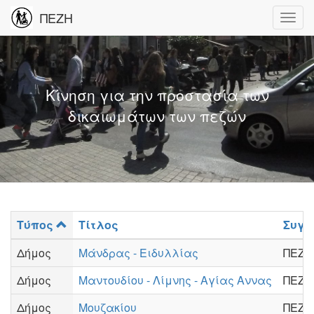
ΠΕΖΗ
Κίνηση για την προστασία των
δικαιωμάτων των πεζών
Τύπος
Τίτλος
Συγγ
Δήμος
Μάνδρας - Ειδυλλίας
ΠΕΖΗ
Δήμος
Μαντουδίου - Λίμνης - Αγίας Αννας
ΠΕΖΗ
Δήμος
Μουζακίου
ΠΕΖΗ