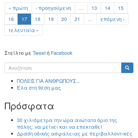
« πρώτη
‹ προηγούμενη
…
13
14
15
16
17
18
19
20
21
…
επόμενη ›
τελευταία »
Στείλτο με
Tweet
ή
Facebook
Φόρμα
αναζήτησης
Αναζήτηση
ΠΟΛΕΙΣ ΓΙΑ ΑΝΘΡΩΠΟΥΣ...
Έλα στη θέση μας
Πρόσφατα
30 χιλιόμετρα την ώρα ανώτατο όριο της
πόλης: να μείνει και να επεκταθεί
Δράση οδικής ασφάλειας με περιβαλλοντικές