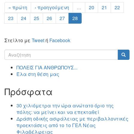
« πρώτη
‹ προηγούμενη
…
20
21
22
23
24
25
26
27
28
Στείλτο με
Tweet
ή
Facebook
Φόρμα
αναζήτησης
Αναζήτηση
ΠΟΛΕΙΣ ΓΙΑ ΑΝΘΡΩΠΟΥΣ...
Έλα στη θέση μας
Πρόσφατα
30 χιλιόμετρα την ώρα ανώτατο όριο της
πόλης: να μείνει και να επεκταθεί
Δράση οδικής ασφάλειας με περιβαλλοντικές
προεκτάσεις από το 1ο ΓΕΛ Νέας
Φιλαδέλφειας