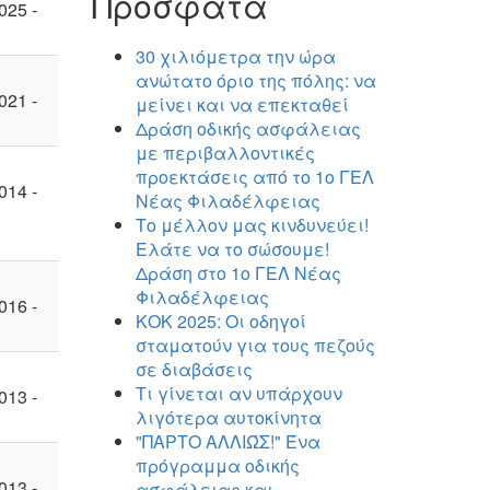
Πρόσφατα
025 -
30 χιλιόμετρα την ώρα
ανώτατο όριο της πόλης: να
021 -
μείνει και να επεκταθεί
Δράση οδικής ασφάλειας
με περιβαλλοντικές
προεκτάσεις από το 1ο ΓΕΛ
014 -
Νέας Φιλαδέλφειας
Το μέλλον μας κινδυνεύει!
Ελάτε να το σώσουμε!
Δράση στο 1ο ΓΕΛ Νέας
Φιλαδέλφειας
016 -
ΚΟΚ 2025: Οι οδηγοί
σταματούν για τους πεζούς
σε διαβάσεις
Τι γίνεται αν υπάρχουν
013 -
λιγότερα αυτοκίνητα
"ΠΑΡΤΟ ΑΛΛΙΏΣ!" Ένα
πρόγραμμα οδικής
013 -
ασφάλειας και