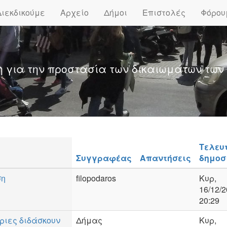
Διεκδικούμε
Αρχείο
Δήμοι
Επιστολές
Φόρου
η για την προστασία των δικαιωμάτων των
Τελευ
Συγγραφέας
Απαντήσεις
δημοσ
ση
filopodaros
Κυρ,
16/12/2
20:29
ριες διδάσκουν
Δήμας
Κυρ,