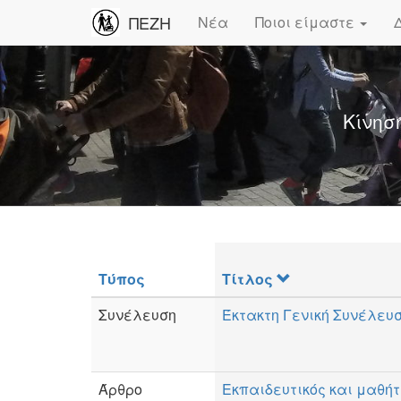
ΠΕΖΗ
Νέα
Ποιοι είμαστε
Κίνησ
Τύπος
Τίτλος
Συνέλευση
Έκτακτη Γενική Συνέλευ
Άρθρο
Εκπαιδευτικός και μαθήτ