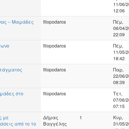
11/06/2
12:06
νας -- Μαμάδες
filopodaros
Πέμ,
06/04/2
22:09
γωνο
filopodaros
Πέμ,
11/05/2
18:42
ντάγματος
filopodaros
Παρ,
22/06/2
08:39
αμάδες στο
filopodaros
Τετ,
07/06/2
07:15
ς με
Δήμας
1
Κυρ,
άσεις από το 1ο
Βαγγέλης
31/05/2