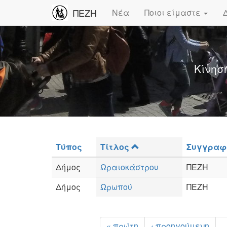
ΠΕΖΗ
Νέα
Ποιοι είμαστε
Κίνησ
Τύπος
Τίτλος
Συγγραφ
Δήμος
Ωραιοκάστρου
ΠΕΖΗ
Δήμος
Ωρωπού
ΠΕΖΗ
« πρώτη
‹ προηγούμενη