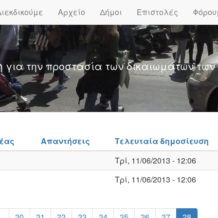
Διεκδικούμε
Αρχείο
Δήμοι
Επιστολές
Φόρου
η για την προστασία των δικαιωμάτων των
έας
Απαντήσεις
Τελευταία δημοσίευση
Τρί, 11/06/2013 - 12:06
Τρί, 11/06/2013 - 12:06
…
20
21
22
23
24
25
26
27
28